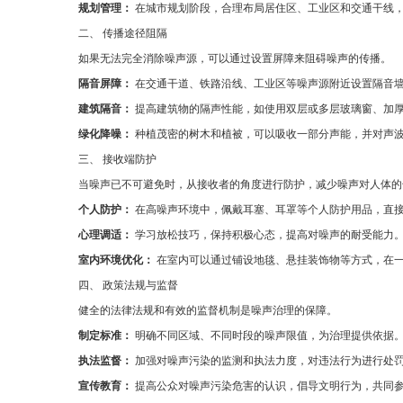
规划管理：
在城市规划阶段，合理布局居住区、工业区和交通干线
二、 传播途径阻隔
如果无法完全消除噪声源，可以通过设置屏障来阻碍噪声的传播。
隔音屏障：
在交通干道、铁路沿线、工业区等噪声源附近设置隔音
建筑隔音：
提高建筑物的隔声性能，如使用双层或多层玻璃窗、加
绿化降噪：
种植茂密的树木和植被，可以吸收一部分声能，并对声
三、 接收端防护
当噪声已不可避免时，从接收者的角度进行防护，减少噪声对人体的
个人防护：
在高噪声环境中，佩戴耳塞、耳罩等个人防护用品，直
心理调适：
学习放松技巧，保持积极心态，提高对噪声的耐受能力
室内环境优化：
在室内可以通过铺设地毯、悬挂装饰物等方式，在
四、 政策法规与监督
健全的法律法规和有效的监督机制是噪声治理的保障。
制定标准：
明确不同区域、不同时段的噪声限值，为治理提供依据
执法监督：
加强对噪声污染的监测和执法力度，对违法行为进行处
宣传教育：
提高公众对噪声污染危害的认识，倡导文明行为，共同