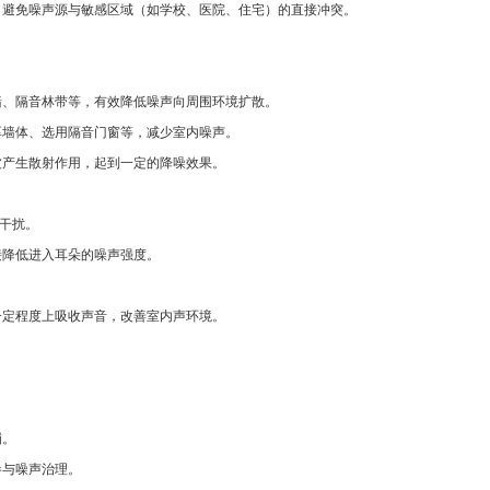
，避免噪声源与敏感区域（如学校、医院、住宅）的直接冲突。
墙、隔音林带等，有效降低噪声向周围环境扩散。
厚墙体、选用隔音门窗等，减少室内噪声。
波产生散射作用，起到一定的降噪效果。
干扰。
接降低进入耳朵的噪声强度。
。
一定程度上吸收声音，改善室内声环境。
。
罚。
参与噪声治理。